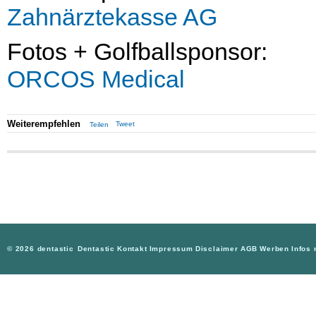
Zahnärztekasse AG
Fotos + Golfballsponsor:
ORCOS Medical
Weiterempfehlen
Tweet
Teilen
© 2026 dentastic
Dentastic
Kontakt
Impressum
Disclaimer
AGB
Werben
Infos 