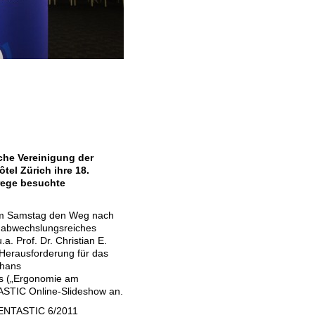
che Vereinigung der
tel Zürich ihre 18.
rege besuchte
am Samstag den Weg nach
 abwechslungsreiches
. Prof. Dr. Christian E.
Herausforderung für das
ghans
s („Ergonomie am
TASTIC Online-Slideshow an.
 DENTASTIC 6/2011