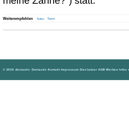
meine Zähne?”) statt.
Weiterempfehlen
Tweet
Teilen
© 2026 dentastic
Dentastic
Kontakt
Impressum
Disclaimer
AGB
Werben
Infos 