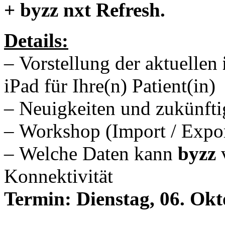
+
b
y
zz
nxt
Refresh.
Details:
– Vorstellung der aktuellen
iPad für Ihre(n) Patient(in)
– Neuigkeiten und zukünf
– Workshop (Import / Expo
– Welche Daten kann
b
y
zz
v
Konnektivität
Termin:
Dienstag, 06. Ok