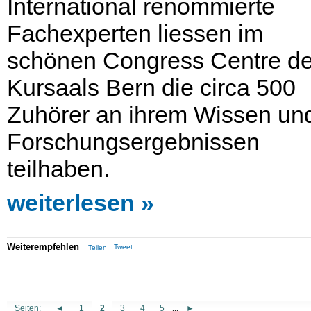
International renommierte
Fachexperten liessen im
schönen Congress Centre d
Kursaals Bern die circa 500
Zuhörer an ihrem Wissen un
Forschungsergebnissen
teilhaben.
weiterlesen
Weiterempfehlen
Tweet
Teilen
Seiten:
◄
1
2
3
4
5
►
...