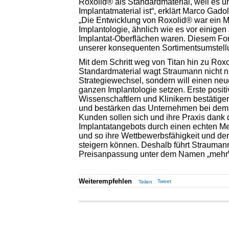
Roxolid® als Standardmaterial, weil es u
Implantatmaterial ist“, erklärt Marco Ga
„Die Entwicklung von Roxolid® war ein Me
Implantologie, ähnlich wie es vor einigen
Implantat-Oberflächen waren. Diesem Forts
unserer konsequenten Sortimentsumstel
Mit dem Schritt weg von Titan hin zu Roxo
Standardmaterial wagt Straumann nicht n
Strategiewechsel, sondern will einen neu
ganzen Implantologie setzen. Erste posit
Wissenschaftlern und Klinikern bestätig
und bestärken das Unternehmen bei dem
Kunden sollen sich und ihre Praxis dank 
Implantatangebots durch einen echten Me
und so ihre Wettbewerbsfähigkeit und de
steigern können. Deshalb führt Straumann
Preisanpassung unter dem Namen „mehrWe
Weiterempfehlen
Tweet
Teilen