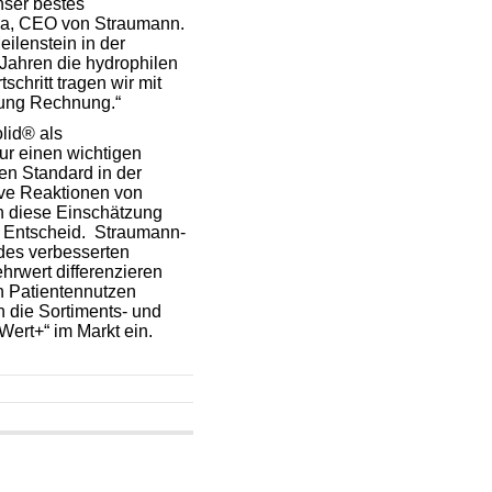
nser bestes
dola, CEO von Straumann.
ilenstein in der
 Jahren die hydrophilen
chritt tragen wir mit
lung Rechnung.“
lid® als
ur einen wichtigen
en Standard in der
ive Reaktionen von
en diese Einschätzung
 Entscheid.
Straumann-
des verbesserten
hrwert differenzieren
n Patientennutzen
 die Sortiments- und
rt+“ im Markt ein.